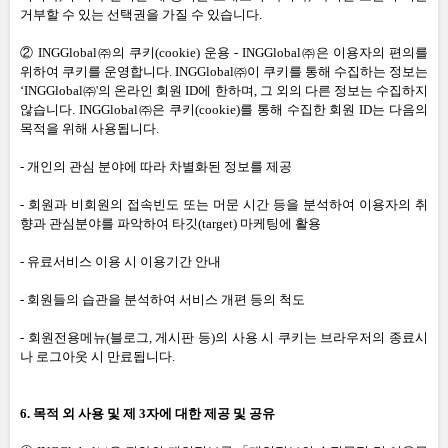
거부할 수 있는 선택권을 가질 수 있습니다
.
② INGGlobal㈜의 쿠키
(cookie)
운용
-
INGGlobal㈜은 이용자의 편의를
위하여 쿠키를 운영합니다
.
INGGlobal㈜이 쿠키를 통해 수집하는 정보는
‘INGGlobal㈜
'
의 온라인 회원
ID
에 한하며
,
그 외의 다른 정보는 수집하지
않습니다
.
INGGlobal㈜은 쿠키
(cookie)
를 통해 수집한 회원
ID
는 다음의
목적을 위해 사용됩니다
.
-
개인의 관심 분야에 따라 차별화된 정보를 제공
-
회원과 비회원의 접속빈도 또는 머문 시간 등을 분석하여 이용자의 취
향과 관심분야를 파악하여 타깃
(target)
마케팅에 활용
-
유료서비스 이용 시 이용기간 안내
-
회원들의 습관을 분석하여 서비스 개편 등의 척도
-
회원전용메뉴
(
블로그
,
게시판 등
)
의 사용 시 쿠키는 브라우저의 종료시
나 로그아웃 시 만료됩니다
.
6.
목적 외 사용 및 제
3
자에 대한 제공 및 공유