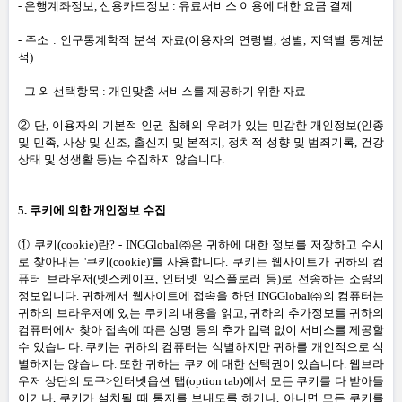
-
은행계좌정보
,
신용카드정보
:
유료서비스 이용에 대한 요금 결제
-
주소
:
인구통계학적 분석 자료
(
이용자의 연령별
,
성별
,
지역별 통계분
석
)
-
그 외 선택항목
:
개인맞춤 서비스를 제공하기 위한 자료
② 단
,
이용자의 기본적 인권 침해의 우려가 있는 민감한 개인정보
(
인종
및 민족
,
사상 및 신조
,
출신지 및 본적지
,
정치적 성향 및 범죄기록
,
건강
상태 및 성생활 등
)
는 수집하지 않습니다
.
5.
쿠키에 의한 개인정보 수집
① 쿠키
(cookie)
란
? -
INGGlobal㈜은 귀하에 대한 정보를 저장하고 수시
로 찾아내는
'
쿠키
(cookie)'
를 사용합니다
.
쿠키는 웹사이트가 귀하의 컴
퓨터 브라우저
(
넷스케이프
,
인터넷 익스플로러 등
)
로 전송하는 소량의
정보입니다
.
귀하께서 웹사이트에 접속을 하면 INGGlobal㈜의 컴퓨터는
귀하의 브라우저에 있는 쿠키의 내용을 읽고
,
귀하의 추가정보를 귀하의
컴퓨터에서 찾아 접속에 따른 성명 등의 추가 입력 없이 서비스를 제공할
수 있습니다
.
쿠키는 귀하의 컴퓨터는 식별하지만 귀하를 개인적으로 식
별하지는 않습니다
.
또한 귀하는 쿠키에 대한 선택권이 있습니다
.
웹브라
우저 상단의 도구
>
인터넷옵션 탭
(option tab)
에서 모든 쿠키를 다 받아들
이거나
,
쿠키가 설치될 때 통지를 보내도록 하거나
,
아니면 모든 쿠키를