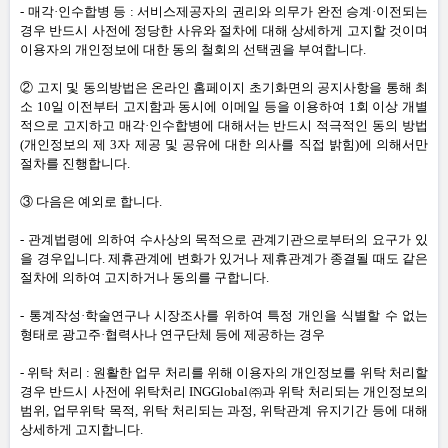
-
매각·인수합병 등
:
서비스제공자의 권리와 의무가 완전 승계·이전되는
경우 반드시 사전에 정당한 사유와 절차에 대해 상세하게 고지할 것이며
이용자의 개인정보에 대한 동의 철회의 선택권을 부여합니다
.
② 고지 및 동의방법은 온라인 홈페이지 초기화면의 공지사항을 통해 최
소
10
일 이전부터 고지함과 동시에 이메일 등을 이용하여
1
회 이상 개별
적으로 고지하고 매각·인수합병에 대해서는 반드시 적극적인 동의 방법
(
개인정보의 제
3
자 제공 및 공유에 대한 의사를 직접 밝힘
)
에 의해서만
절차를 진행합니다
.
③ 다음은 예외로 합니다
.
-
관계법령에 의하여 수사상의 목적으로 관계기관으로부터의 요구가 있
을 경우입니다
.
제휴관계에 변화가 있거나 제휴관계가 종결될 때도 같은
절차에 의하여 고지하거나 동의를 구합니다
.
-
통계작성·학술연구나 시장조사를 위하여 특정 개인을 식별할 수 없는
형태로 광고주·협력사나 연구단체 등에 제공하는 경우
-
위탁 처리
:
원활한 업무 처리를 위해 이용자의 개인정보를 위탁 처리할
경우 반드시 사전에 위탁처리 INGGlobal㈜과 위탁 처리되는 개인정보의
범위
,
업무위탁 목적
,
위탁 처리되는 과정
,
위탁관계 유지기간 등에 대해
상세하게 고지합니다
.