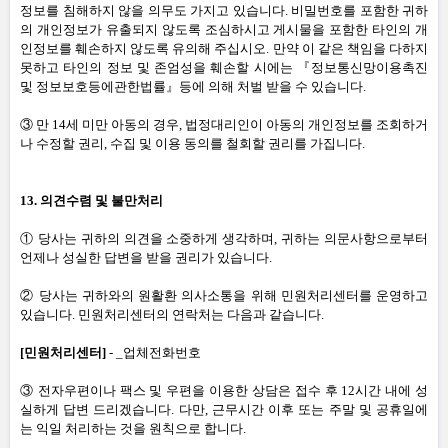
정보를 침해하지 않을 의무도 가지고 있습니다
.
비밀번호를 포함한 귀하
의 개인정보가 유출되지 않도록 조심하시고 게시물을 포함한 타인의 개
인정보를 훼손하지 않도록 유의해 주십시오
.
만약 이 같은 책임을 다하지
못하고 타인의 정보 및 존엄성을 훼손할 시에는 『정보통신망이용촉진
및 정보보호등에관한법률』등에 의해 처벌 받을 수 있습니다
.
③ 만
14
세 미만 아동의 경우
,
법정대리인이 아동의 개인정보를 조회하거
나 수정할 권리
,
수집 및 이용 동의를 철회할 권리를 가집니다
.
13.
의견수렴 및 불만처리
① 당사는 귀하의 의견을 소중하게 생각하며
,
귀하는 의문사항으로부터
언제나 성실한 답변을 받을 권리가 있습니다
.
② 당사는 귀하와의 원활환 의사소통을 위해 민원처리센터를 운영하고
있습니다
.
민원처리센터의 연락처는 다음과 같습니다
.
[
민원처리센터
]
- _
업체전화번호
③ 전자우편이나 팩스 및 우편을 이용한 상담은 접수 후
12
시간 내에 성
실하게 답변 드리겠습니다
.
다만
,
근무시간 이후 또는 주말 및 공휴일에
는 익일 처리하는 것을 원칙으로 합니다
.