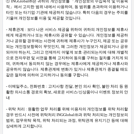
① INGGlobal㈜은 귀하의 개인정보를 「개인정보의 수집목적 및 이용목
적」에서 고지한 범위 내에서 사용하며
,
동 범위를 초과하여 이용하거나
타인 또는 타기업·기관에 제공하지 않습니다
.
특히 다음의 경우는 주의를
기울여 개인정보를 이용 및 제공할 것입니다
.
-
제휴관계
:
보다 나은 서비스 제공을 위하여 귀하의 개인정보를 제휴사
에게 제공하거나 또는 제휴사와 공유할 수 있습니다
.
개인정보를 제공하
거나 공유할 경우에는 사전에 귀하께 제휴사가 누구인지
,
제공 또는 공유
되는 개인정보항목이 무엇인지
,
왜 그러한 개인정보가 제공되거나 공유
되어야 하는지
,
그리고 언제까지 어떻게 보호·관리되는지에 대해 개별적
으로 전자우편 및 서면을 통해 고지하여 동의를 구하는 절차를 거치게 되
며
,
귀하께서 동의하지 않는 경우에는 제휴사에게 제공하거나 제휴사와
공유하지 않습니다
.
제휴관계에 변화가 있거나 제휴관계가 종결될 때도
같은 절차에 의하여 고지하거나 동의를 구합니다
.
-
이메일주소
,
전화번호
:
고지사항 전달
,
본인 의사 확인
,
불만 처리 등 원
활한 의사소통 경로의 확보
,
새로운 서비스
/
신상품이나 이벤트 정보의 안
내
-
위탁 처리
:
원활한 업무 처리를 위해 이용자의 개인정보를 위탁 처리할
경우 반드시 사전에 위탁처리 INGGlobal㈜과 위탁 처리되는 개인정보의
범위
,
업무위탁 목적
,
위탁 처리되는 과정
,
위탁관계 유지기간 등에 대해
상세하게 고지합니다
.