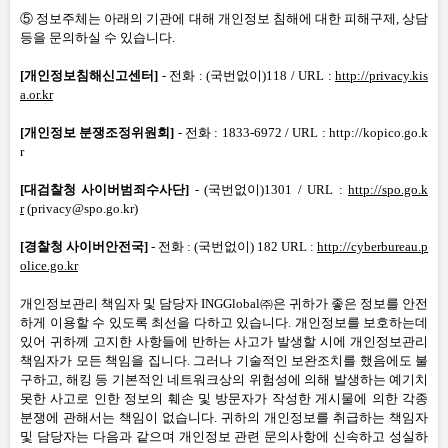
⑤ 정보주체는 아래의 기관에 대해 개인정보 침해에 대한 피해구제
,
상담
등을 문의하실 수 있습니다
.
[
개인정보침해신고센터
]
-
전화
: (
국번없이
)118 / URL :
http://privacy.kis
a.or.kr
[
개인정보 분쟁조정위원회
]
-
전화
: 1833-6972 / URL :
http://kopico.go.k
r
[
대검찰청 사이버범죄수사단
]
- (
국번없이
)1301 / URL :
http://spo.go.k
r
(privacy@spo.go.kr)
[
경찰청 사이버안전국
]
-
전화
: (
국번없이
) 182 URL :
http://cyberbureau.p
olice.go.kr
개인정보관리 책임자 및 담당자 INGGlobal㈜은 귀하가 좋은 정보를 안전
하게 이용할 수 있도록 최선을 다하고 있습니다
.
개인정보를 보호하는데
있어 귀하께 고지한 사항들에 반하는 사고가 발생할 시에 개인정보관리
책임자가 모든 책임을 집니다
.
그러나 기술적인 보완조치를 했음에도 불
구하고
,
해킹 등 기본적인 네트워크상의 위험성에 의해 발생하는 예기치
못한 사고로 인한 정보의 훼손 및 방문자가 작성한 게시물에 의한 각종
분쟁에 관해서는 책임이 없습니다
.
귀하의 개인정보를 취급하는 책임자
및 담당자는 다음과 같으며 개인정보 관련 문의사항에 신속하고 성실하