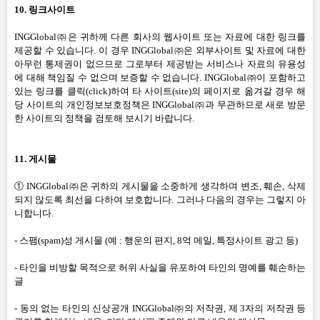
10.
링크사이트
INGGlobal㈜은 귀하께 다른 회사의 웹사이트 또는 자료에 대한 링크를
제공할 수 있습니다
.
이 경우 INGGlobal㈜은 외부사이트 및 자료에 대한
아무런 통제권이 없으므로 그로부터 제공받는 서비스나 자료의 유용성
에 대해 책임질 수 없으며 보증할 수 없습니다
.
INGGlobal㈜이 포함하고
있는 링크를 클릭
(click)
하여 타 사이트
(site)
의 페이지로 옮겨갈 경우 해
당 사이트의 개인정보보호정책은 INGGlobal㈜과 무관하므로 새로 방문
한 사이트의 정책을 검토해 보시기 바랍니다
.
11.
게시물
① INGGlobal㈜은 귀하의 게시물을 소중하게 생각하며 변조
,
훼손
,
삭제
되지 않도록 최선을 다하여 보호합니다
.
그러나 다음의 경우는 그렇지 아
니합니다
.
-
스팸
(spam)
성 게시물
(
예
:
행운의 편지
, 8
억 메일
,
특정사이트 광고 등
)
-
타인을 비방할 목적으로 허위 사실을 유포하여 타인의 명예를 훼손하는
글
-
동의 없는 타인의 신상공개 INGGlobal㈜의 저작권
,
제
3
자의 저작권 등